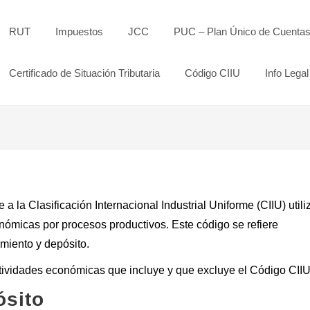
RUT
Impuestos
JCC
PUC – Plan Único de Cuenta
Certificado de Situación Tributaria
Código CIIU
Info Legal
a la Clasificación Internacional Industrial Uniforme (CIIU) util
onómicas por procesos productivos. Este código se refiere
miento y depósito.
ctividades económicas que incluye y que excluye el Código CII
sito