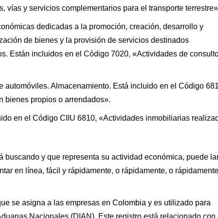
 vías y servicios complementarios para el transporte terrestre»
conómicas dedicadas a la promoción, creación, desarrollo y
ización de bienes y la provisión de servicios destinados
os. Están incluidos en el Código 7020, «Actividades de consulto
de automóviles. Almacenamiento. Está incluido en el Código 68
on bienes propios o arrendados».
luido en el Código CIIU 6810, «Actividades inmobiliarias realiza
tá buscando y que representa su actividad económica, puede la
tar en línea, fácil y rápidamente, o rápidamente, o rápidament
o que se asigna a las empresas en Colombia y es utilizado para
 Aduanas Nacionales (DIAN). Este registro está relacionado con 