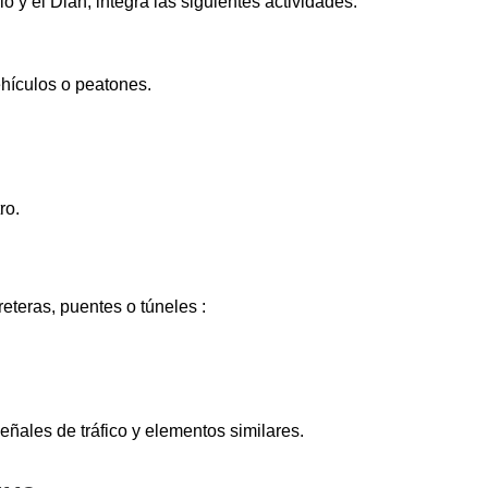
 y el Dian, integra las siguientes actividades:
vehículos o peatones.
ro.
rreteras, puentes o túneles
:
eñales de tráfico y elementos similares.