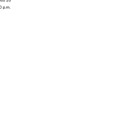
iso 2o
0 p.m.