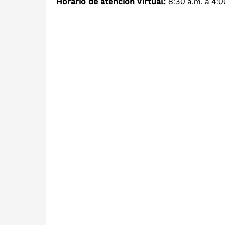
8:30 a.m. a 4:0
Horario de atención Virtual: