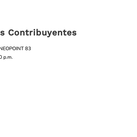
es Contribuyentes
io NEOPOINT 83
0 p.m.