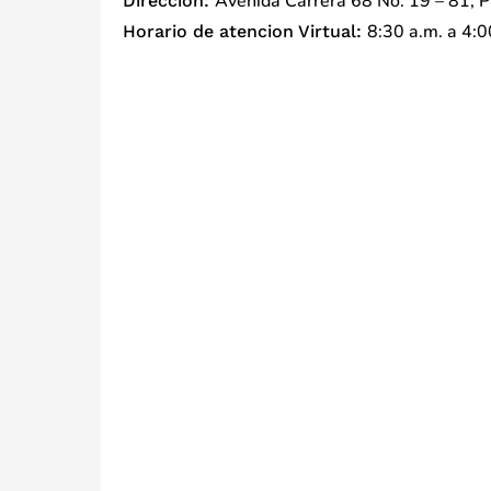
Avenida Carrera 68 No. 19 – 81, P
Direccion:
8:30 a.m. a 4:0
Horario de atencion Virtual: