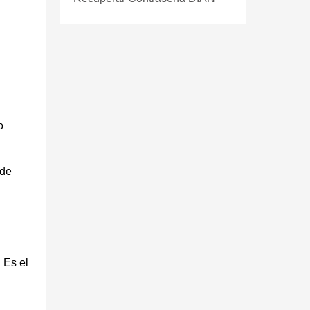
o
 de
 Es el