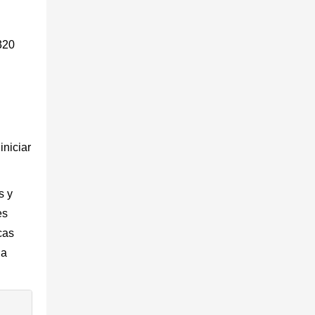
320
iniciar
s y
es
cas
na