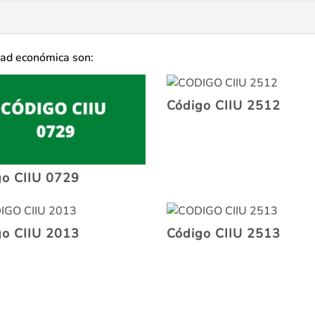
dad económica son:
Código CIIU 2512
go CIIU 0729
go CIIU 2013
Código CIIU 2513