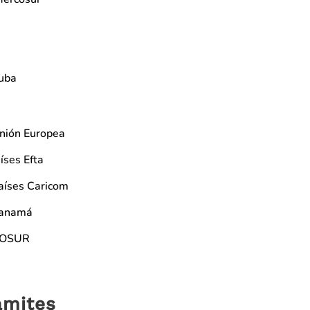
uba
nión Europea
íses Efta
aíses Caricom
Panamá
COSUR
ramites