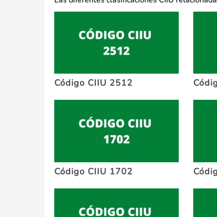
Las diferentes clasificaciones CIIU relacionad
Código CIIU 2512
Códi
Código CIIU 1702
Códi