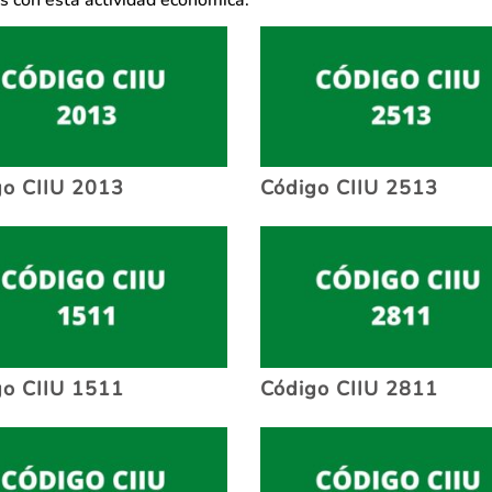
as con esta actividad económica:
go CIIU 2013
Código CIIU 2513
go CIIU 1511
Código CIIU 2811