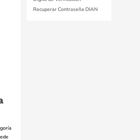
Recuperar Contraseña DIAN
a
egoría
uede