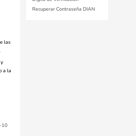
Recuperar Contraseña DIAN
e las
.
 y
 a la
e-10