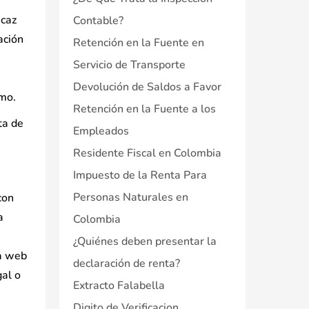
icaz
Contable?
ación
Retención en la Fuente en
Servicio de Transporte
Devolución de Saldos a Favor
smo.
Retención en la Fuente a los
ta de
Empleados
Residente Fiscal en Colombia
Impuesto de la Renta Para
Personas Naturales en
con
a
Colombia
¿Quiénes deben presentar la
la web
declaración de renta?
gal o
Extracto Falabella
Digito de Verificacion