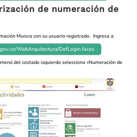
orización de numeración de
rmación Muisca con su usuario registrado. Ingresa a:
n.gov.co/WebArquitectura/DefLogin.faces
l menú del costado izquierdo selecciona «Numeración de