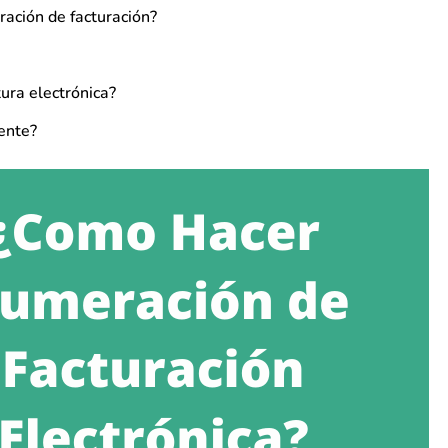
ración de facturación?
tura electrónica?
ente?