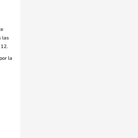
te
 las
 12.
por la